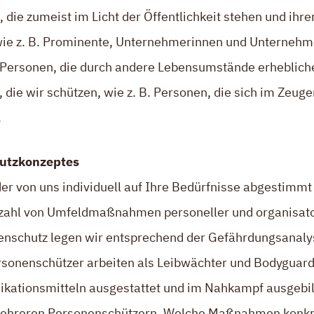
die zumeist im Licht der Öffentlichkeit stehen und ih
wie z. B. Prominente, Unternehmerinnen und Unternehmer
 Personen, die durch andere Lebensumstände erheblic
 die wir schützen, wie z. B. Personen, die sich im Zeug
.
hutzkonzeptes
der von uns individuell auf Ihre Bedürfnisse abgestimm
elzahl von Umfeldmaßnahmen personeller und organisato
enschutz legen wir entsprechend der Gefährdungsanalys
sonenschützer arbeiten als Leibwächter und Bodyguards
kationsmitteln ausgestattet und im Nahkampf ausgebi
ehreren Personenschützern. Welche Maßnahmen konkret