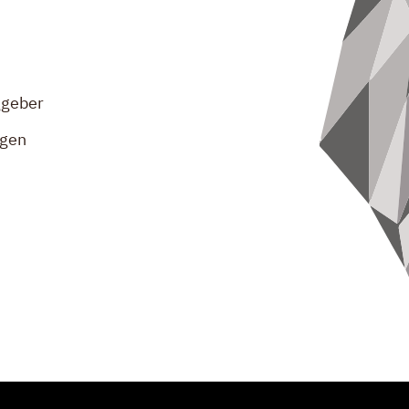
ggeber
ngen