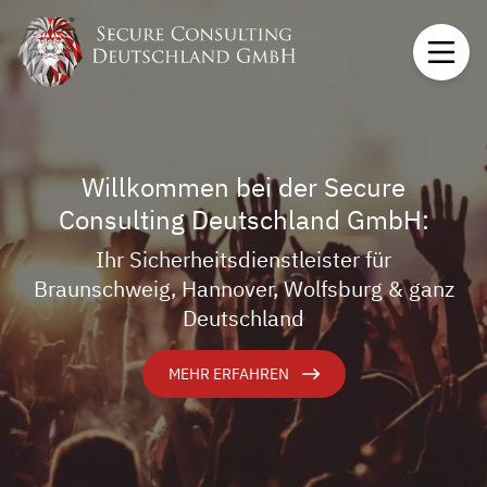
Willkommen bei der Secure
Consulting Deutschland GmbH:
Ihr Sicherheitsdienstleister für
Braunschweig, Hannover, Wolfsburg & ganz
Deutschland
MEHR ERFAHREN